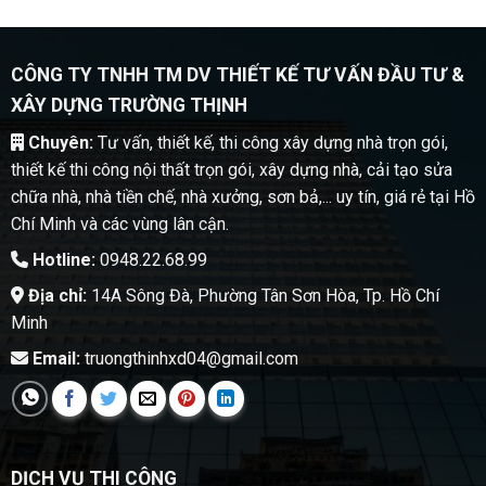
CÔNG TY TNHH TM DV THIẾT KẾ TƯ VẤN ĐẦU TƯ &
XÂY DỰNG TRƯỜNG THỊNH
Chuyên:
Tư vấn, thiết kế, thi công xây dựng nhà trọn gói,
thiết kế thi công nội thất trọn gói, xây dựng nhà, cải tạo sửa
chữa nhà, nhà tiền chế, nhà xưởng, sơn bả,... uy tín, giá rẻ tại Hồ
Chí Minh và các vùng lân cận.
Hotline:
0948.22.68.99
Địa chỉ:
14A Sông Đà, Phường Tân Sơn Hòa, Tp. Hồ Chí
Minh
Email:
truongthinhxd04@gmail.com
DỊCH VỤ THI CÔNG