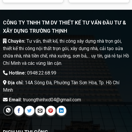
CÔNG TY TNHH TM DV THIẾT KẾ TƯ VẤN ĐẦU TƯ &
XÂY DỰNG TRƯỜNG THỊNH
Chuyên:
Tư vấn, thiết kế, thi công xây dựng nhà trọn gói,
thiết kế thi công nội thất trọn gói, xây dựng nhà, cải tạo sửa
chữa nhà, nhà tiền chế, nhà xưởng, sơn bả,... uy tín, giá rẻ tại Hồ
Chí Minh và các vùng lân cận.
Hotline:
0948.22.68.99
Địa chỉ:
14A Sông Đà, Phường Tân Sơn Hòa, Tp. Hồ Chí
Minh
Email:
truongthinhxd04@gmail.com