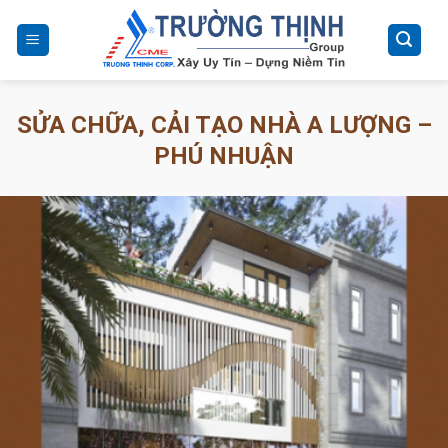
Skip
to
content
SỬA CHỮA, CẢI TẠO NHÀ A LƯỢNG –
PHÚ NHUẬN