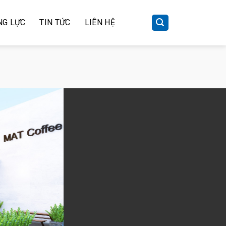
NG LỰC
TIN TỨC
LIÊN HỆ