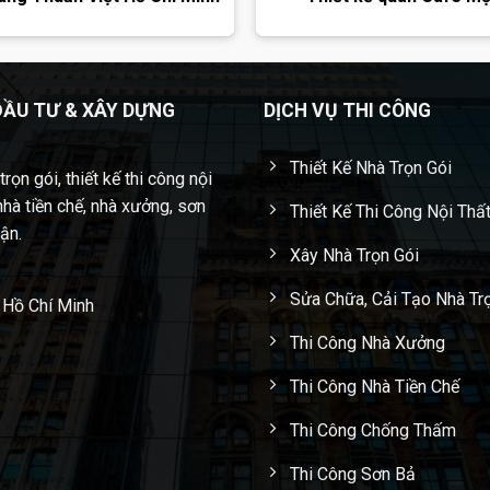
ĐẦU TƯ & XÂY DỰNG
DỊCH VỤ THI CÔNG
Thiết Kế Nhà Trọn Gói
rọn gói, thiết kế thi công nội
nhà tiền chế, nhà xưởng, sơn
Thiết Kế Thi Công Nội Thấ
cận.
Xây Nhà Trọn Gói
Sửa Chữa, Cải Tạo Nhà Tr
 Hồ Chí Minh
Thi Công Nhà Xưởng
Thi Công Nhà Tiền Chế
Thi Công Chống Thấm
Thi Công Sơn Bả