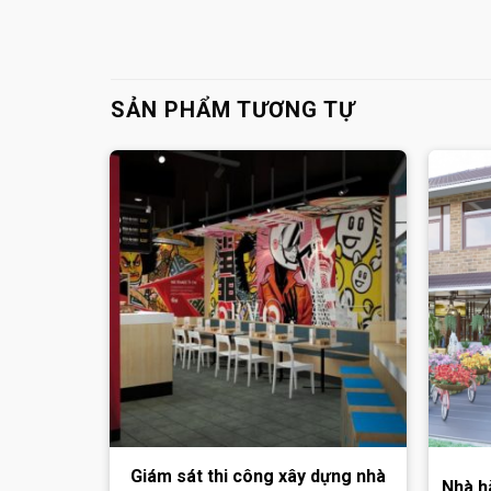
SẢN PHẨM TƯƠNG TỰ
Giám sát thi công xây dựng nhà
Nhà h