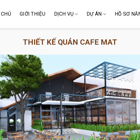
 CHỦ
GIỚI THIỆU
DỊCH VỤ
DỰ ÁN
HỒ SƠ NĂ
THIẾT KẾ QUÁN CAFE MAT