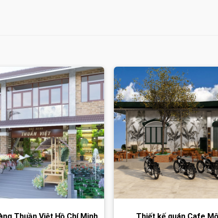
àng Thuần Việt Hồ Chí Minh
Thiết kế quán Cafe M