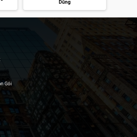
Dũng
t
ọn Gói