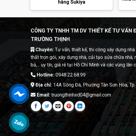
hàng Sukiya
CÔNG TY TNHH TM DV THIẾT KẾ TƯ VẤN 
TRƯỜNG THỊNH
Chuyên:
Tư vấn, thiết kế, thi công xây dựng nhà t
thất trọn gói, xây dựng nhà, cải tạo sửa chữa nhà, 
bả,... uy tín, giá rẻ tại Hồ Chí Minh và các vùng lân 
Hotline:
0948.22.68.99
Địa chỉ:
14A Sông Đà, Phường Tân Sơn Hòa, Tp.
Email:
truongthinhxd04@gmail.com