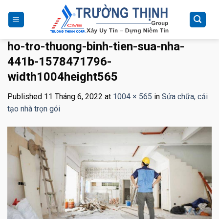
Skip
to
content
ho-tro-thuong-binh-tien-sua-nha-
441b-1578471796-
width1004height565
Published
11 Tháng 6, 2022
at
1004 × 565
in
Sửa chữa, cải
tạo nhà trọn gói