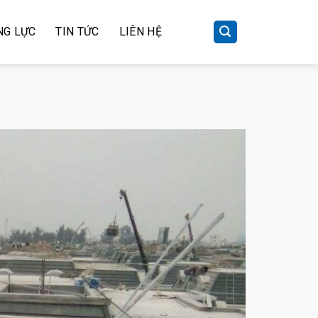
NG LỰC
TIN TỨC
LIÊN HỆ