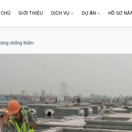
 CHỦ
GIỚI THIỆU
DỊCH VỤ
DỰ ÁN
HỒ SƠ NĂ
 công chống thấm