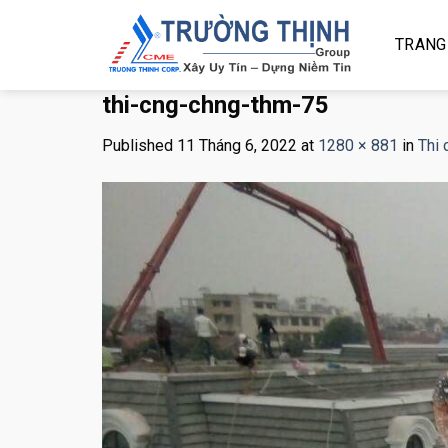
Skip
to
TRANG
content
thi-cng-chng-thm-75
Published
11 Tháng 6, 2022
at
1280 × 881
in
Thi