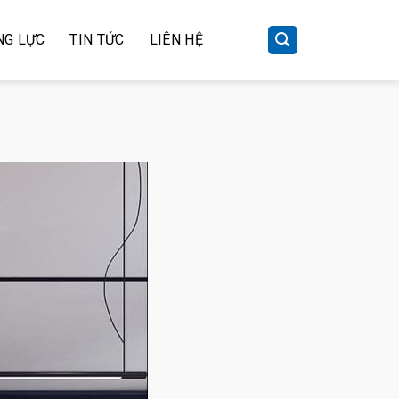
NG LỰC
TIN TỨC
LIÊN HỆ