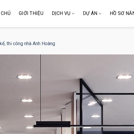
 CHỦ
GIỚI THIỆU
DỊCH VỤ
DỰ ÁN
HỒ SƠ NĂ
 kế, thi công nhà Anh Hoàng