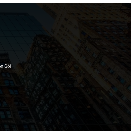
t
ọn Gói