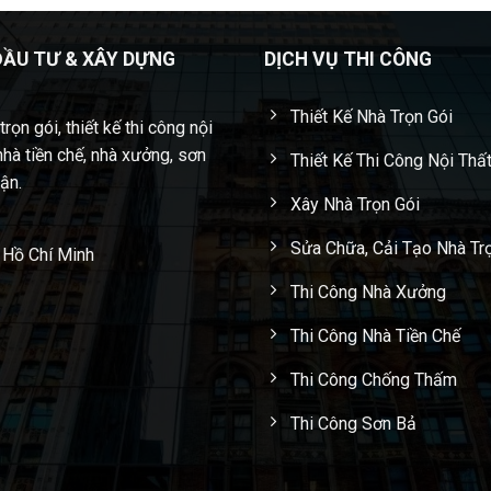
ĐẦU TƯ & XÂY DỰNG
DỊCH VỤ THI CÔNG
Thiết Kế Nhà Trọn Gói
rọn gói, thiết kế thi công nội
nhà tiền chế, nhà xưởng, sơn
Thiết Kế Thi Công Nội Thấ
cận.
Xây Nhà Trọn Gói
Sửa Chữa, Cải Tạo Nhà Tr
 Hồ Chí Minh
Thi Công Nhà Xưởng
Thi Công Nhà Tiền Chế
Thi Công Chống Thấm
Thi Công Sơn Bả