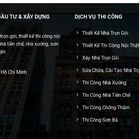
ĐẦU TƯ & XÂY DỰNG
DỊCH VỤ THI CÔNG
Thiết Kế Nhà Trọn Gói
rọn gói, thiết kế thi công nội
nhà tiền chế, nhà xưởng, sơn
Thiết Kế Thi Công Nội Thấ
cận.
Xây Nhà Trọn Gói
Sửa Chữa, Cải Tạo Nhà Tr
 Hồ Chí Minh
Thi Công Nhà Xưởng
Thi Công Nhà Tiền Chế
Thi Công Chống Thấm
Thi Công Sơn Bả