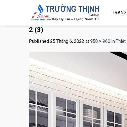
Skip
to
TRANG
content
2 (3)
Published
25 Tháng 6, 2022
at
958 × 960
in
Thiết