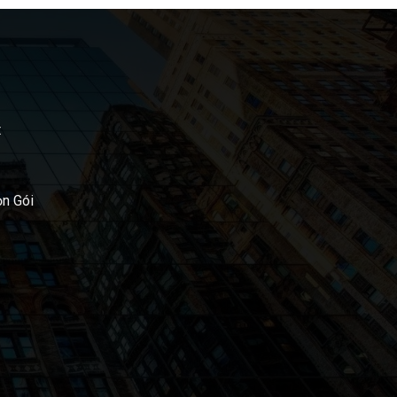
t
ọn Gói