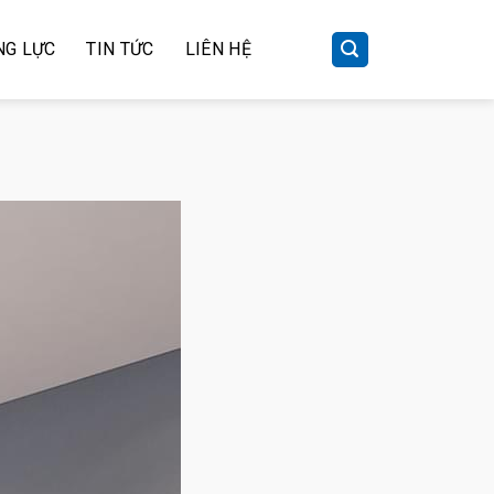
NG LỰC
TIN TỨC
LIÊN HỆ