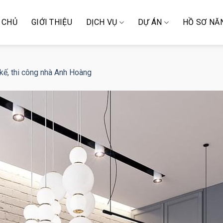
 CHỦ
GIỚI THIỆU
DỊCH VỤ
DỰ ÁN
HỒ SƠ NĂ
 kế, thi công nhà Anh Hoàng